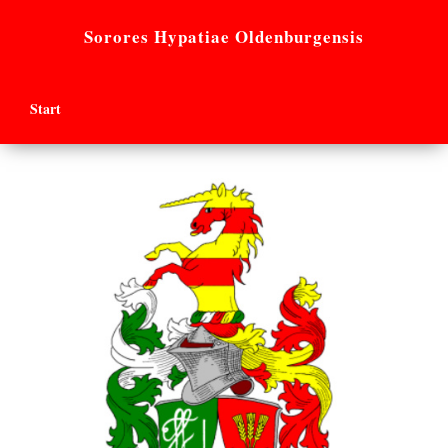
Sorores Hypatiae Oldenburgensis
Start